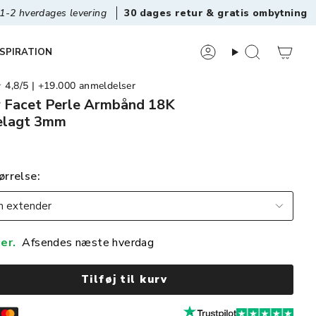
vering
30 dages retur & gratis ombytning
Det origi
NSPIRATION
8/5 | +19.000 anmeldelser
 Facet Perle Armbånd 18K
elagt 3mm
ørrelse
 extender
er.
Afsendes næste hverdag
Tilføj til kurv