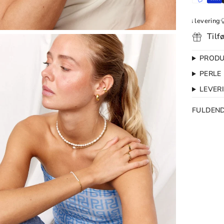
Gratis Ombytning
1-2 dages levering
Fri fragt o
Tilf
PRODU
PERLE
LEVER
FULDEN