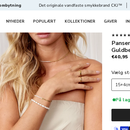
Det originale vandfaste smykkebrand CKJ™
1-2 hverdages le
NYHEDER
POPULÆRT
KOLLEKTIONER
GAVER
I
★★★★★ 4,
Panser
Guldb
€40,95
Vælg st
15+4cm
På lag