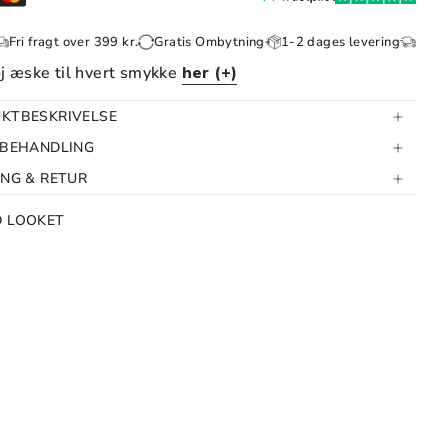
ver 399 kr.
Gratis Ombytning
1-2 dages levering
Fri fragt over 39
øj æske til hvert smykke
her (+)
KTBESKRIVELSE
 BEHANDLING
ING & RETUR
D LOOKET