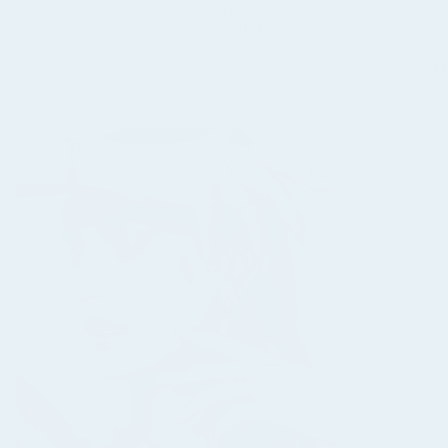
Camilla Krøyer
DESIGNER
”