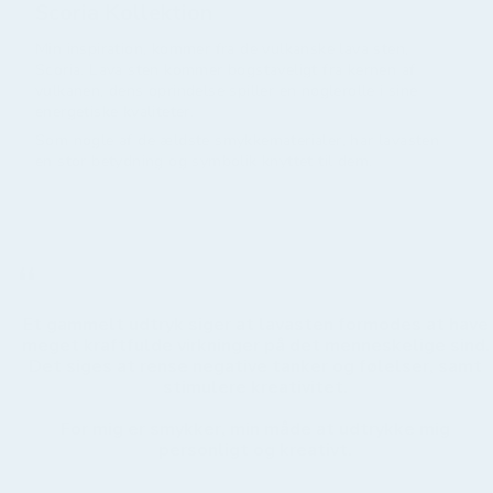
Scoria Kollektion
Min inspiration, kommer fra de vulkanske lava sten,
Scoria. Lava sten kommer bogstaveligt fra kernen af
vulkanen, dens oprindelse spiller en nøglerolle i sine
energetiske kvaliteter.
Som nogle af de ældste smykkematerialer, har lavasten
en stor betydning og symbolik knyttet til dem.
“
Et gammelt udtryk siger at lavasten formodes at have
meget kraftfulde virkninger på det menneskelige sind.
Det siges at rense negative tanker og følelser, samt
stimulere kreativitet.
For mig er smykker, min måde at udtrykke mig
personligt og kreativt.