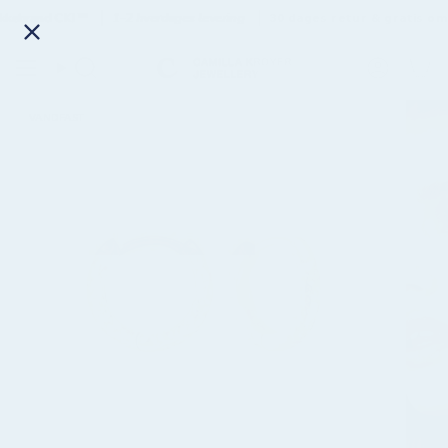
kebrand CKJ™
1-2 hverdages levering
30 dages retur & gratis ombyt
VANDFAST