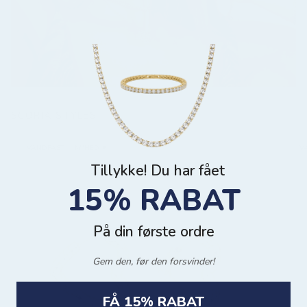
SCORIA STYLES
VANDFAST
NYHED ♥️
V
Tillykke! Du har fået
15% RABAT
På din første ordre
Gem den, før den forsvinder!
FÅ 15% RABAT