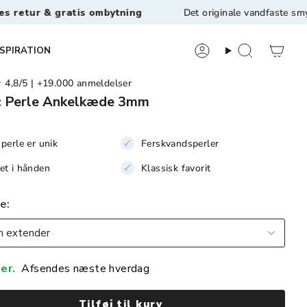
gratis ombytning
Det originale vandfaste smykkebrand 
NSPIRATION
8/5 | +19.000 anmeldelser
c Perle Ankelkæde 3mm
perle er unik
Ferskvandsperler
et i hånden
Klassisk favorit
se
 extender
er.
Afsendes næste hverdag
Tilføj til kurv