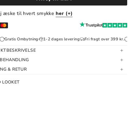
øj æske til hvert smykke
her (+)
s Ombytning
1-2 dages levering
Fri fragt over 399 kr.
Gratis Omby
KTBESKRIVELSE
 BEHANDLING
ING & RETUR
D LOOKET