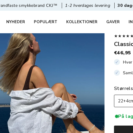
smykkebrand CKJ™
1-2 hverdages levering
30 dages retur & 
NYHEDER
POPULÆRT
KOLLEKTIONER
GAVER
I
★★★★★ 4,
Classi
€46,95
Hver 
Saml
Størrel
22+4cm
På lag