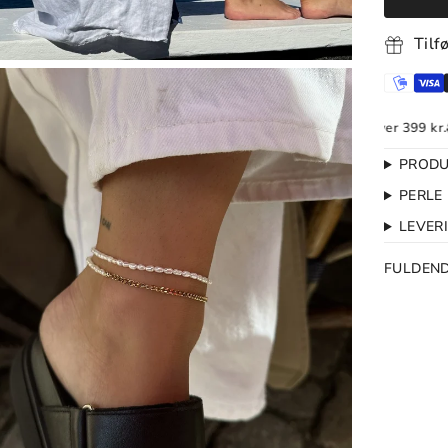
Tilf
Gratis Ombytning
1-2 dages levering
Fri fragt over 399 kr.
Grati
PRODU
PERLE
LEVER
FULDEN