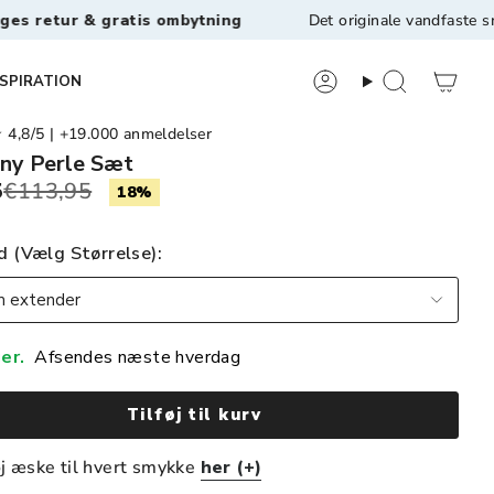
ratis ombytning
Det originale vandfaste smykkebrand C
NSPIRATION
8/5 | +19.000 anmeldelser
ny Perle Sæt
5
€113,95
18%
 (Vælg Størrelse)
 extender
er.
Afsendes næste hverdag
Tilføj til kurv
øj æske til hvert smykke
her (+)