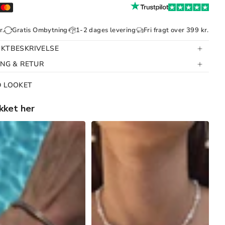
s Ombytning
1-2 dages levering
Fri fragt over 399 kr.
Gratis Omby
KTBESKRIVELSE
ING & RETUR
D LOOKET
kket her