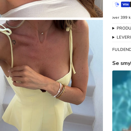
Gratis Ombytning
1-2 dages levering
Fri fragt over 399 kr.
Grati
PRODU
LEVER
FULDEN
Se smy