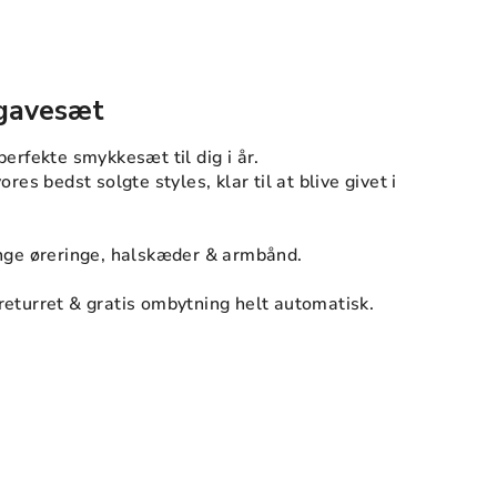
 gavesæt
perfekte smykkesæt til dig i år.
ores bedst solgte styles, klar til at blive givet i
inge øreringe, halskæder & armbånd.
returret & gratis ombytning helt automatisk.