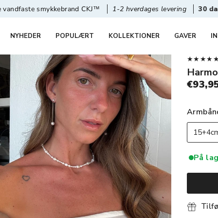
mykkebrand CKJ™
1-2 hverdages levering
30 dages retur & g
NYHEDER
POPULÆRT
KOLLEKTIONER
GAVER
I
★★★★★ 4,
Harmo
€93,9
Armbånd
15+4cm
På lag
Tilf