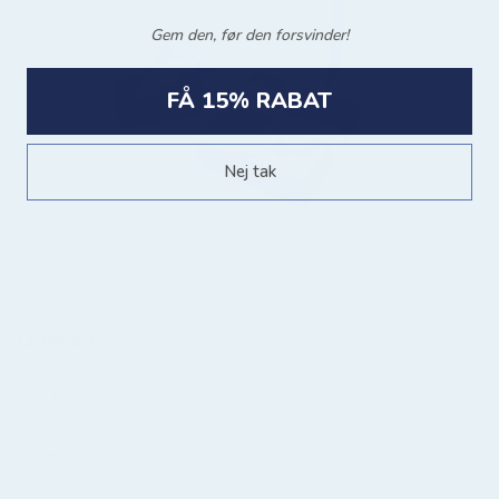
Gem den, før den forsvinder!
FÅ 15% RABAT
Nej tak
Gavesæt
Oplev Alle
16%
3-5 HVERDAGES LEVERING