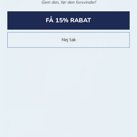
Gem den, før den forsvinder!
FÅ 15% RABAT
Nej tak