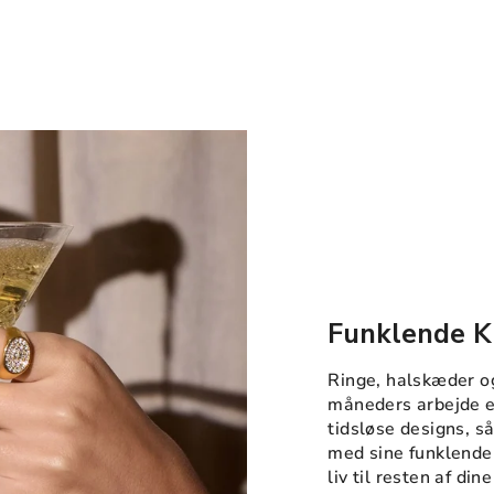
Funklende K
Ringe, halskæder o
måneders arbejde er
tidsløse designs, s
med sine funklende 
liv til resten af di