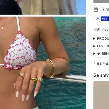
Tilf
Gratis Ombytning
1-2 dages levering
Fri fragt over 399
PRODU
LEVER
💎 BE
FULDEN
Se smy