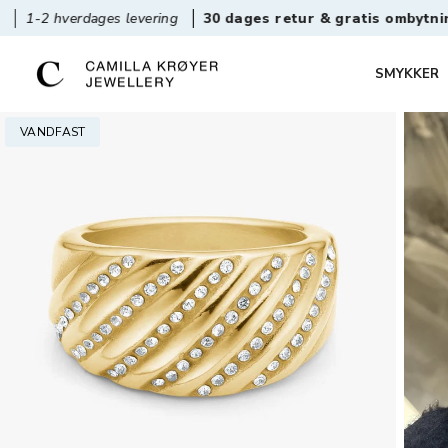
ges levering
30 dages retur & gratis ombytning
Det
SMYKKER
VANDFAST