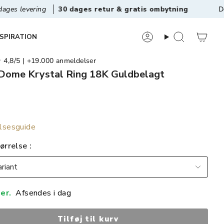
30 dages retur & gratis ombytning
Det originale v
NSPIRATION
8/5 | +19.000 anmeldelser
Dome Krystal Ring 18K Guldbelagt
lsesguide
ørrelse
riant
er.
Afsendes i dag
Tilføj til kurv