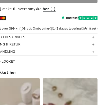
øj æske til hvert smykke
her (+)
 kr.
Gratis Ombytning
1-2 dages levering
Fri fragt over 399 kr.
KTBESKRIVELSE
ING & RETUR
HANDLING
D LOOKET
kket her