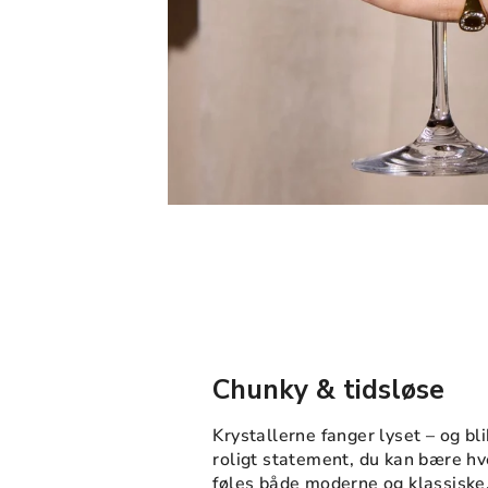
Chunky & tidsløse
Krystallerne fanger lyset – og bl
roligt statement, du kan bære h
føles både moderne og klassiske, 