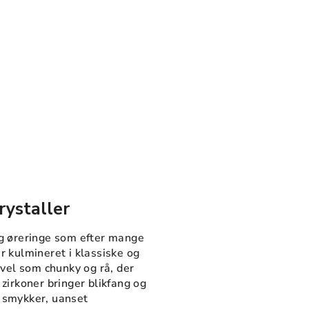
rystaller
g øreringe som efter mange
 kulmineret i klassiske og
åvel som chunky og rå, der
zirkoner bringer blikfang og
ne smykker, uanset