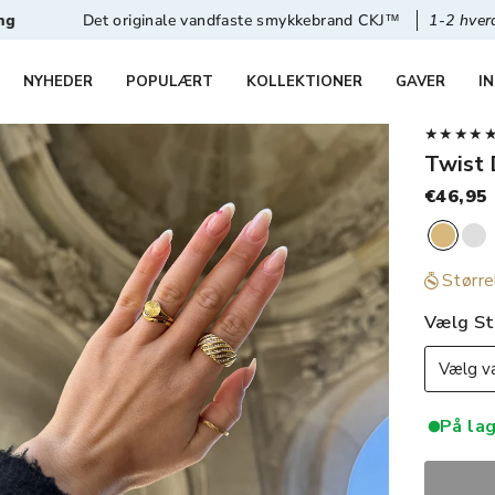
 originale vandfaste smykkebrand CKJ™
1-2 hverdages levering
NYHEDER
POPULÆRT
KOLLEKTIONER
GAVER
I
★★★★★ 4,
Twist 
€46,95
Større
Vælg St
Vælg va
På lag