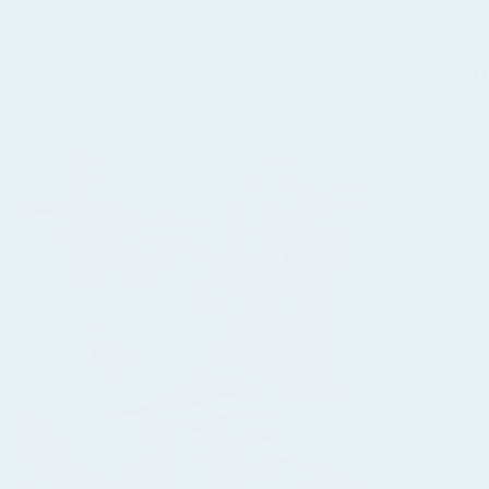
Camilla Krøyer
DESIGNER
”