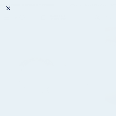
es retur & gratis ombytning
Det originale vandfaste smykkebr