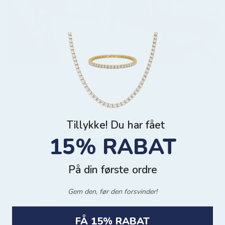
SCORIA STYLES
VANDFAST
NYHED ♥️
V
Tillykke! Du har fået
15% RABAT
På din første ordre
Gem den, før den forsvinder!
FÅ 15% RABAT