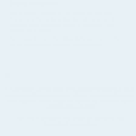
Scoria Kollektion
Min inspiration, kommer fra de vulkanske lava sten,
Scoria. Lava sten kommer bogstaveligt fra kernen af
vulkanen, dens oprindelse spiller en nøglerolle i sine
energetiske kvaliteter.
Som nogle af de ældste smykkematerialer, har lavasten
en stor betydning og symbolik knyttet til dem.
“
Et gammelt udtryk siger at lavasten formodes at have
meget kraftfulde virkninger på det menneskelige sind.
Det siges at rense negative tanker og følelser, samt
stimulere kreativitet.
For mig er smykker, min måde at udtrykke mig
personligt og kreativt.