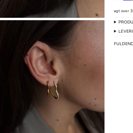
Gratis Ombytning
1-2 dages levering
Fri fragt over 399 kr.
PRODU
LEVER
FULDEN