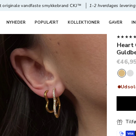
le vandfaste smykkebrand CKJ™
1-2 hverdages levering
30 da
NYHEDER
POPULÆRT
KOLLEKTIONER
GAVER
I
★★★★★ 4,
Heart 
Guldb
€46,9
Udsol
Tilf