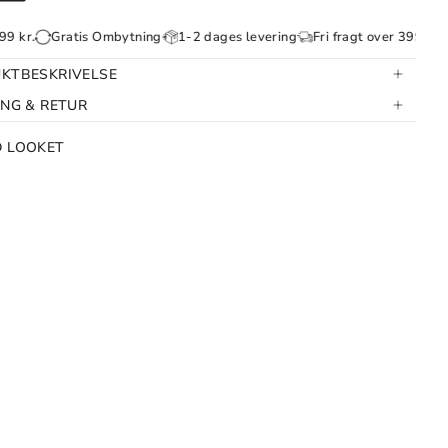
Gratis Ombytning
1-2 dages levering
Fri fragt over 399 kr.
Grat
KTBESKRIVELSE
ING & RETUR
D LOOKET