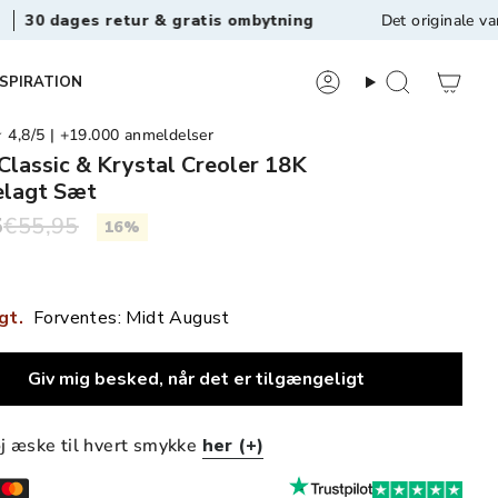
ges retur & gratis ombytning
Det originale vandfaste
NSPIRATION
8/5 | +19.000 anmeldelser
Classic & Krystal Creoler 18K
elagt Sæt
5
€55,95
16%
gt.
Forventes: Midt August
Giv mig besked, når det er tilgængeligt
øj æske til hvert smykke
her (+)