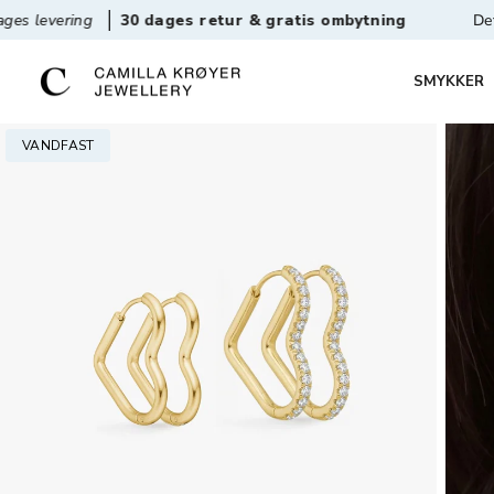
ing
30 dages retur & gratis ombytning
Det origina
SMYKKER
VANDFAST