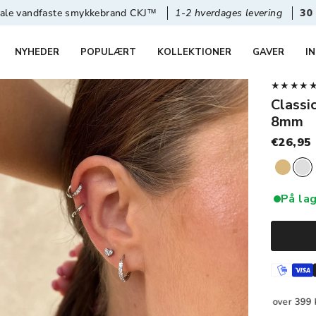
 smykkebrand CKJ™
1-2 hverdages levering
30 dages retur &
NYHEDER
POPULÆRT
KOLLEKTIONER
GAVER
I
★★★★★ 4,
Classi
8mm
€26,95
På lag
Gratis Ombytning
1-2 dages levering
Fri fragt over 399 kr.
Grati