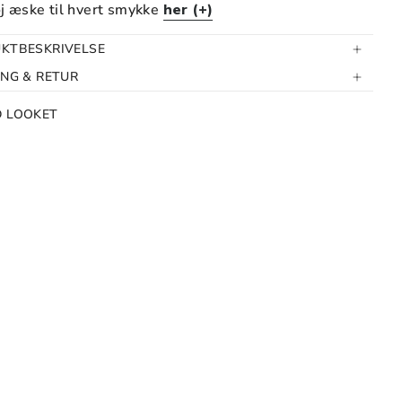
øj æske til hvert smykke
her (+)
KTBESKRIVELSE
ING & RETUR
D LOOKET