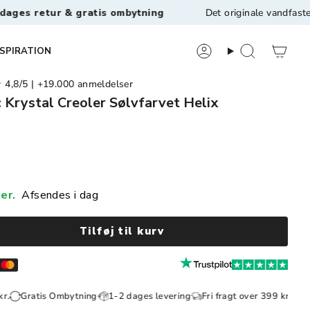
 gratis ombytning
Det originale vandfaste smykkebran
NSPIRATION
8/5 | +19.000 anmeldelser
c Krystal Creoler Sølvfarvet Helix
er.
Afsendes i dag
Tilføj til kurv
s Ombytning
1-2 dages levering
Fri fragt over 399 kr.
Gratis Omby