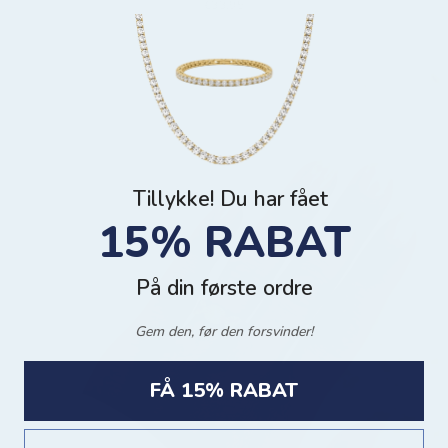
€33,95
Tillykke! Du har fået
15% RABAT
På din første ordre
Gem den, før den forsvinder!
FÅ 15% RABAT