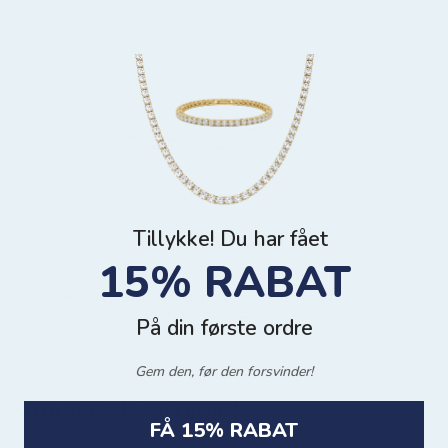
Tillykke! Du har fået
LOW STOCK
15% RABAT
Hamret & Krystal Bangle Sæt Sølvfarvet
€61,95
€73,95
På din første ordre
Gem den, før den forsvinder!
Ofte stillede spørgsmål
FÅ 15% RABAT