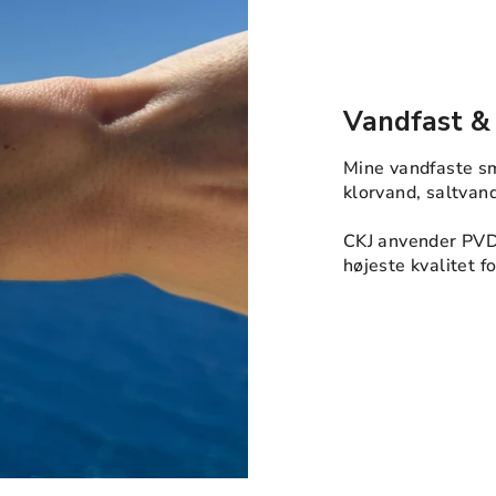
Vandfast &
Mine vandfaste sm
klorvand, saltvan
CKJ anvender PVD
højeste kvalitet 