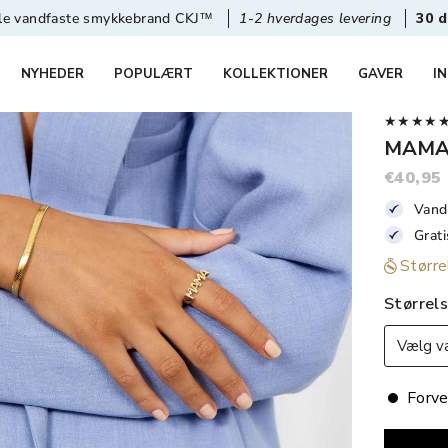
te smykkebrand CKJ™
1-2 hverdages levering
30 dages retur
NYHEDER
POPULÆRT
KOLLEKTIONER
GAVER
I
★★★★★ 4,
MAMA 
€40,95
Vand
Grat
Større
Størrel
Vælg va
Forve