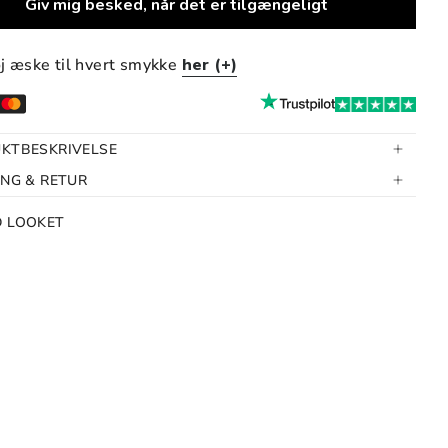
Giv mig besked, når det er tilgængeligt
øj æske til hvert smykke
her (+)
KTBESKRIVELSE
ING & RETUR
D LOOKET