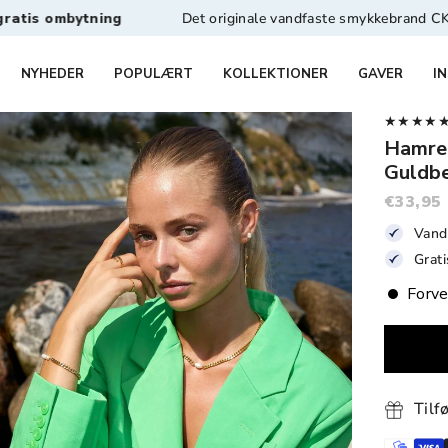
ytning
Det originale vandfaste smykkebrand CKJ™
1-2 
NYHEDER
POPULÆRT
KOLLEKTIONER
GAVER
I
★★★★★ 4,
Hamre
Guldb
€33,95
Vand
Grat
Forve
Tilf