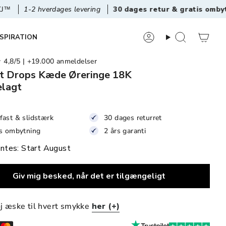
hverdages levering
30 dages retur & gratis ombytning
NSPIRATION
8/5 | +19.000 anmeldelser
t Drops Kæde Øreringe 18K
elagt
fast & slidstærk
30 dages returret
is ombytning
2 års garanti
ntes: Start August
Giv mig besked, når det er tilgængeligt
øj æske til hvert smykke
her (+)