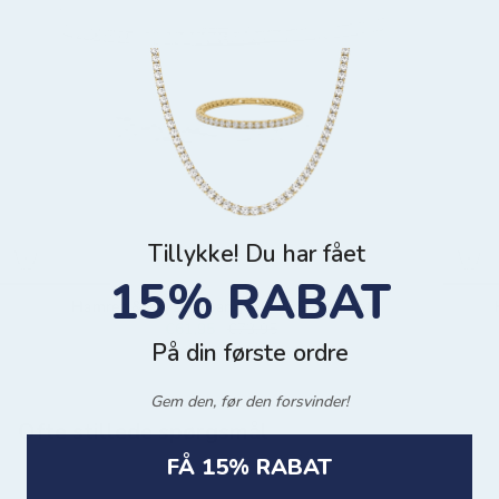
Tillykke! Du har fået
LOW STOCK
15% RABAT
Hamret & Krystal Bangle Sæt Sølvfarvet
€61,95
€73,95
På din første ordre
Gem den, før den forsvinder!
Ofte stillede spørgsmål
FÅ 15% RABAT