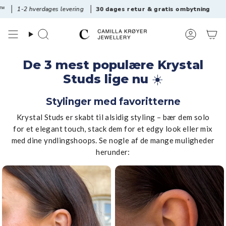
Videre
verdages levering
30 dages retur & gratis ombytning
Det o
til
materiale
Søg
Konto
De 3 mest populære Krystal
Studs lige nu
☀️
Stylinger med favoritterne
Krystal Studs er skabt til alsidig styling – bær dem solo
for et elegant touch, stack dem for et edgy look eller mix
med dine yndlingshoops. Se nogle af de mange muligheder
herunder: