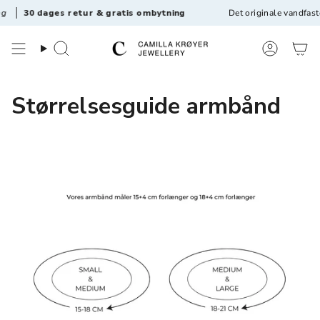
Videre
g
30 dages retur & gratis ombytning
Det originale vandfas
til
materiale
Søg
Konto
Størrelsesguide armbånd