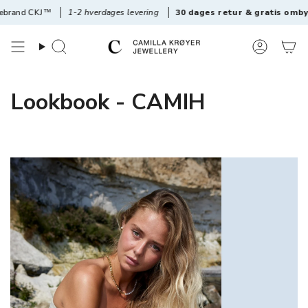
Videre
KJ™
1-2 hverdages levering
30 dages retur & gratis ombytning
til
materiale
Søg
Konto
Lookbook - CAMIH