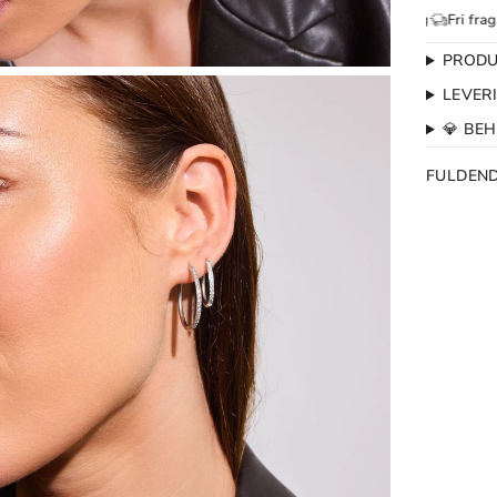
Gratis Ombytning
1-2 dages levering
Fri fragt over 
PRODU
LEVER
💎 BE
FULDEN