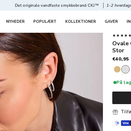
 originale vandfaste smykkebrand CKJ™
1-2 hverdages levering
NYHEDER
POPULÆRT
KOLLEKTIONER
GAVER
I
★★★★★ 4,
Ovale 
Stor
€40,95
På lag
Tilf