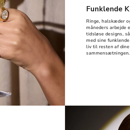
Funklende K
Ringe, halskæder o
måneders arbejde er
tidsløse designs, s
med sine funklende 
liv til resten af di
sammensætningen.