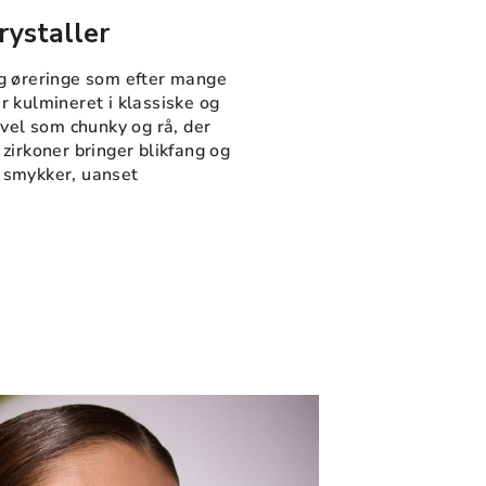
rystaller
g øreringe som efter mange
 kulmineret i klassiske og
åvel som chunky og rå, der
zirkoner bringer blikfang og
ne smykker, uanset