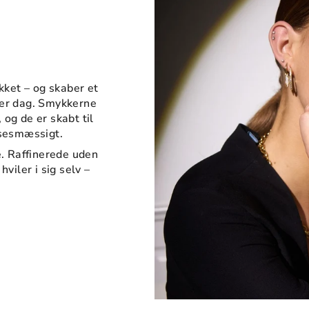
ikket – og skaber et
ver dag. Smykkerne
og de er skabt til
lsesmæssigt.
 Raffinerede uden
hviler i sig selv –