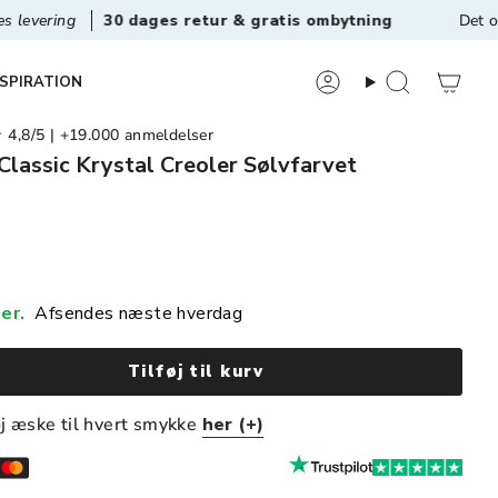
30 dages retur & gratis ombytning
Det originale v
NSPIRATION
8/5 | +19.000 anmeldelser
Classic Krystal Creoler Sølvfarvet
er.
Afsendes næste hverdag
Tilføj til kurv
øj æske til hvert smykke
her (+)