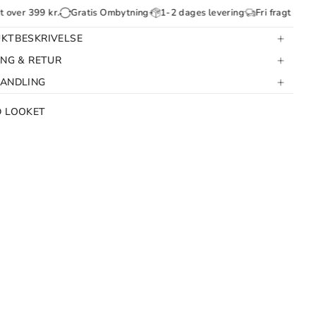
399 kr.
Gratis Ombytning
1-2 dages levering
Fri fragt over 399 kr.
KTBESKRIVELSE
ING & RETUR
HANDLING
D LOOKET