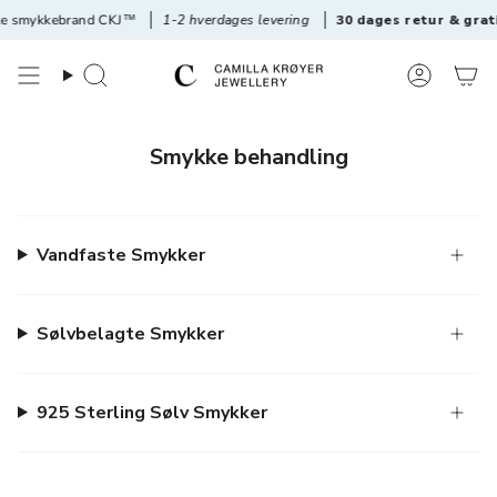
Videre
ste smykkebrand CKJ™
1-2 hverdages levering
30 dages retur & grat
til
materiale
Søg
Konto
Smykke behandling
Vandfaste Smykker
Sølvbelagte Smykker
925 Sterling Sølv Smykker