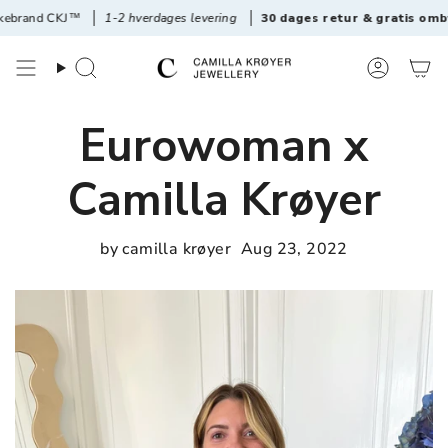
Videre
d CKJ™
1-2 hverdages levering
30 dages retur & gratis ombytning
til
materiale
Søg
Konto
Eurowoman x
Camilla Krøyer
by camilla krøyer
Aug 23, 2022