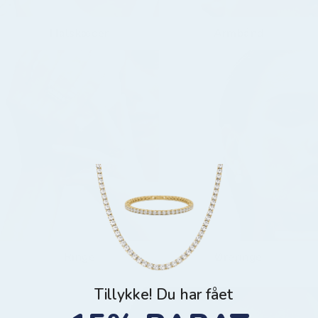
Halskæder
Armbånd
Ringe
Øreringe
Tillykke! Du har fået